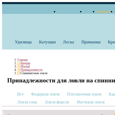
О компании
Блог
Бренды
+7 (495) 739 38 35
Работаем по будням
Заказать звонок
с 10:00 до 18:00
Удилища
Катушки
Леска
Приманки
Кр
Главная
Бренды
Mustad
Принадлежности
Спиннинговая ловля
Принадлежности для ловли на спинн
Все
Фидерная ловля
Поплавочная ловля
Кар
Ловля сома
Ловля форели
Матчевая ловля