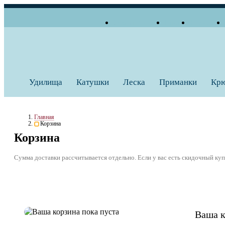
О компании
Блог
Бренды
+7 (495) 739 38 35
Работаем по будням
Заказать звонок
с 10:00 до 18:00
Удилища
Катушки
Леска
Приманки
Кр
Главная
Корзина
Корзина
Сумма доставки рассчитывается отдельно. Если у вас есть скидочный купо
Ваша к