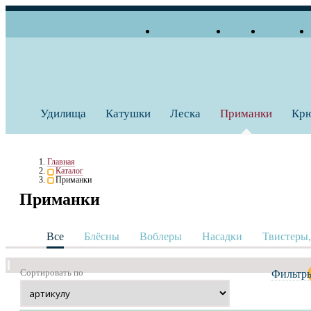
О компании
Блог
Бренды
+7 (495) 739 38 35
Работаем по будням
Заказать звонок
с 10:00 до 18:00
Удилища
Катушки
Леска
Приманки
Кр
Главная
Каталог
Приманки
Приманки
Все
Блёсны
Воблеры
Насадки
Твистеры
Сортировать по
Фильтр