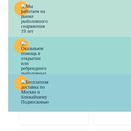
Мягкая приманка VIKING
Мягкая приман
Личинка 5,0 см оранжевый
Личинка 5,0 см
краб 8 шт.
чеснок 8 шт.
Для любителей микроджига.
Для любителей микр
100
a
100
a