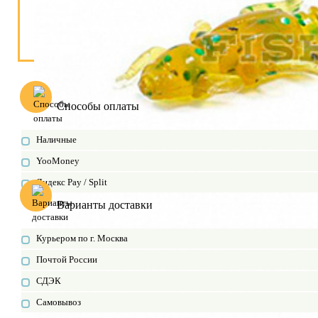
Способы оплаты
Наличные
YooMoney
Яндекс Pay / Split
Варианты доставки
Курьером по г. Москва
Почтой России
СДЭК
Самовывоз