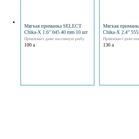
Мягкая приманка SELECT
Мягкая приман
Chika-X 1.6" 045 40 mm 10 шт
Chika-X 2.4" 55
Привлекает даже пассивную рыбу.
Привлекает даже па
100
a
130
a
Подробнее
Подр