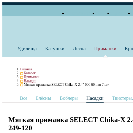
О компании
Блог
Бренды
+7 (495) 739 38 35
Работаем по будням
Заказать звонок
с 10:00 до 18:00
Удилища
Катушки
Леска
Приманки
Кр
Главная
Каталог
Приманки
Насадки
Мягкая приманка SELECT Chika-X 2.4" 006 60 mm 7 шт
Все
Блёсны
Воблеры
Насадки
Твистеры
Мягкая приманка SELECT Chika-X 2.4
249-120