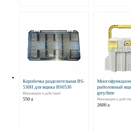
Подробнее
Подр
Коробочка разделительная BS-
Многофункцион
530H для ящика BS0530
рыболовный ящ
grey/lime
Инновации в действии!
550
a
Инновации в действ
2600
a