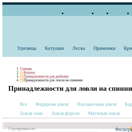
О компании
Блог
Бренды
+7 (495) 739 38 35
Работаем по будням
Заказать звонок
с 10:00 до 18:00
Удилища
Катушки
Леска
Приманки
Кр
Главная
Каталог
Принадлежности для рыбалки
Принадлежности для ловли на спиннинг
Принадлежности для ловли на спинн
Все
Фидерная ловля
Поплавочная ловля
Кар
Ловля сома
Ловля форели
Матчевая ловля
Сортировать по
Фильтр