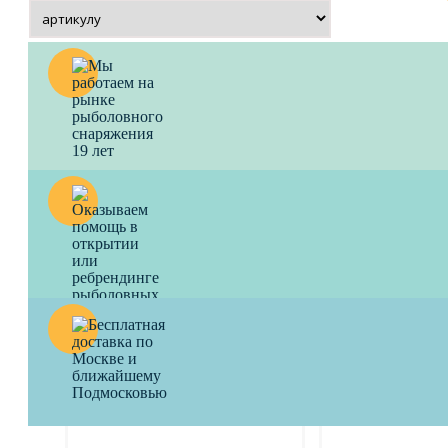
Мягкая приманка VIKING
Мягкая приман
Личинка 5,0 см оранжевый
Личинка 5,0 см
краб 8 шт.
чеснок 8 шт.
Для любителей микроджига.
Для любителей микр
100
a
100
a