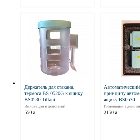
Подробнее
Подр
Держатель для стакана,
Автоматический
термоса BS-0520G к ящику
принципу автом
BS0530 Tiffani
ящику BS0530
Инновации в действии!
Инновации в действ
550
a
2150
a