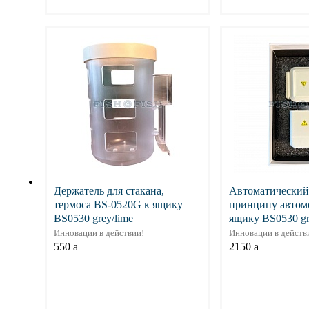
Подробнее
Подр
Держатель для стакана,
Автоматический
термоса BS-0520G к ящику
принципу автом
BS0530 grey/lime
ящику BS0530 gr
Инновации в действии!
Инновации в действ
550
a
2150
a