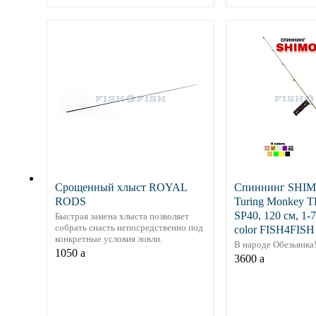
Подробнее
Подр
Срощенный хлыст ROYAL
Спиннинг SHI
RODS
Turing Monkey 
SP40, 120 см, 1
Быстрая замена хлыста позволяет
собрать снасть непосредственно под
color FISH4FISH
конкретные условия ловли.
В народе Обезьянка
1050
a
3600
a