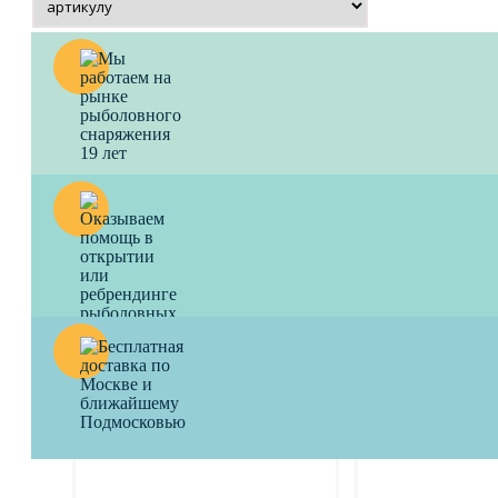
2-ое колено к удилищам без
2-ое колено к у
колец LIMITED EDITION
колец VIVALTO
1000
a
1000
a