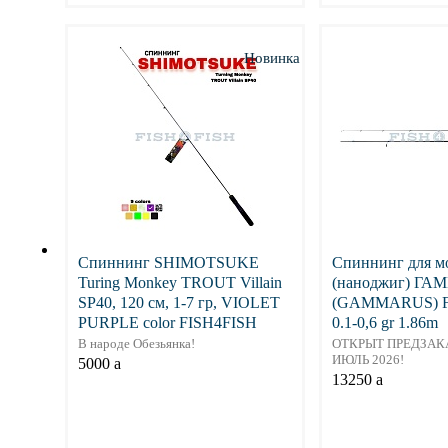
Подробнее
Подр
Новинка
Спиннинг SHIMOTSUKE
Спиннинг для 
Turing Monkey TROUT Villain
(наноджиг) Г
SP40, 120 см, 1-7 гр, VIOLET
(GAMMARUS) F
PURPLE color FISH4FISH
0.1-0,6 gr 1.86m
В народе Обезьянка!
ОТКРЫТ ПРЕДЗАК
ИЮЛЬ 2026!
5000
a
13250
a