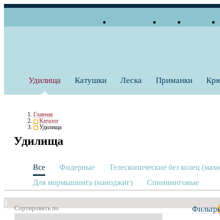
О компании
Блог
Бренды
+7 (495) 739 38 35
Работаем по будням
Заказать звонок
с 10:00 до 18:00
Удилища
Катушки
Леска
Приманки
Кр
Главная
Каталог
Удилища
Удилища
Все
Фидерные
Телескопические без колец (мах
Для мормышинга (наноджиг)
Спиннинговые
Сортировать по
Фильтр