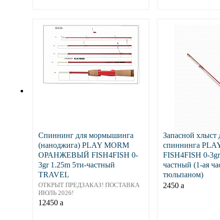
Подробнее
Подр
Спиннинг для мормышинга
Запасной хлыст 
(наноджига) PLAY MORM
спиннинга PL
ОРАНЖЕВЫЙ FISH4FISH 0-
FISH4FISH 0-3gr
3gr 1.25m 5ти-частный
частный (1-ая ча
TRAVEL
тюльпаном)
ОТКРЫТ ПРЕДЗАКАЗ! ПОСТАВКА
2450
a
ИЮЛЬ 2026!
12450
a