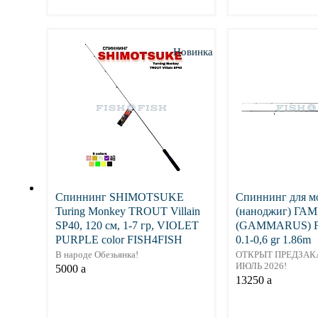
Подробнее
Подр
Новинка
Спиннинг SHIMOTSUKE
Спиннинг для 
Turing Monkey TROUT Villain
(наноджиг) Г
SP40, 120 см, 1-7 гр, VIOLET
(GAMMARUS) F
PURPLE color FISH4FISH
0.1-0,6 gr 1.86m
В народе Обезьянка!
ОТКРЫТ ПРЕДЗАК
ИЮЛЬ 2026!
5000
a
13250
a