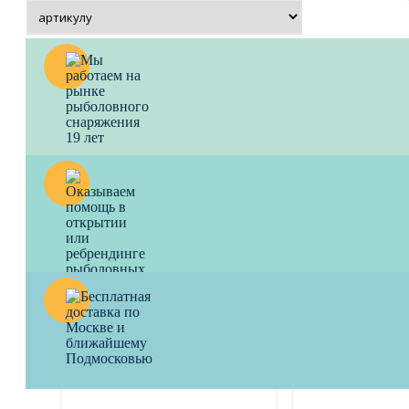
Спиннинг QUANTUM Magic
Спиннинг SHI
Trout для ловли форели Bloody
Turing Monkey 
Sword 2.20 m 1 - 8 gr
SP40, 120 см, 1
color FISH4FISH
Модный спиннинг!
7870
a
В народе Обезьянка
3600
a