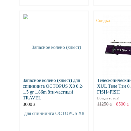
Подробнее
Подр
Скидка
Запасное колено (хлыст) для
Телескопически
спиннинга OCTOPUS X8 0.2-
XUL Тeле Тэн 0,1
1.5 gr 1.86m 8ти-частный
FISH4FISH
TRAVEL
Всегда готов!
11250
a
8500
a
3000
a