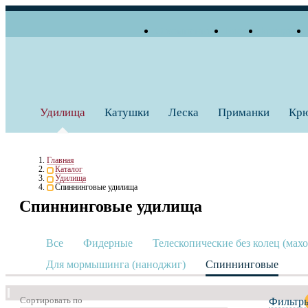
О компании
Блог
Бренды
+7 (495) 739 38 35
Работаем по будням
Заказать звонок
с 10:00 до 18:00
Удилища
Катушки
Леска
Приманки
Кр
Главная
Каталог
Удилища
Спиннинговые удилища
Спиннинговые удилища
Все
Фидерные
Телескопические без колец (мах
Для мормышинга (наноджиг)
Спиннинговые
Сортировать по
Фильтр