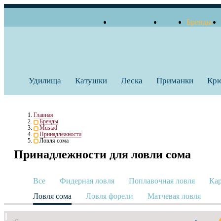
О компании
Блог
Бренды
+7 (495) 739 38 35
Работаем по будням
Заказать звонок
с 10:00 до 18:00
Удилища
Катушки
Леска
Приманки
Кр
Главная
Бренды
Mustad
Принадлежности
Ловля сома
Принадлежности для ловли сома
Все
Фидерная ловля
Поплавочная ловля
Кар
Ловля сома
Ловля форели
Матчевая ловля