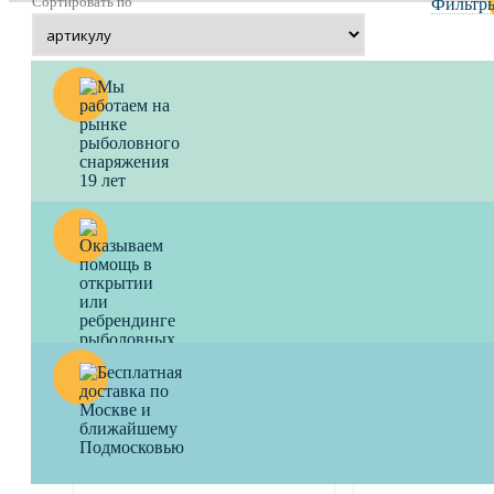
Сортировать по
Фильтр
Крепёж BROWNING для
Поводочница Hoo
пеллетса Silicone Band 10 mm
wallet Browning
Отлично держит гранулы.
Для готовых поводк
240
a
680
a