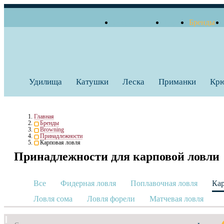
О компании
Блог
Бренды
+7 (495) 739 38 35
Работаем по будням
Заказать звонок
с 10:00 до 18:00
Удилища
Катушки
Леска
Приманки
Кр
Главная
Бренды
Browning
Принадлежности
Карповая ловля
Принадлежности для карповой ловли
Все
Фидерная ловля
Поплавочная ловля
Кар
Ловля сома
Ловля форели
Матчевая ловля