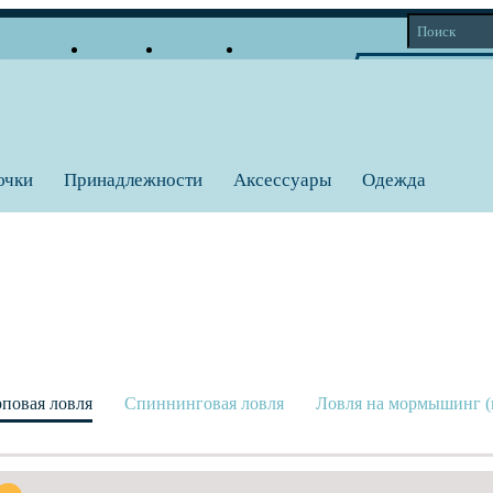
Доставка
Оплата
Возврат
Контакты
Корзина
Личный кабинет
Вход
Регистрация
0 тов = 0
a
ючки
Принадлежности
Аксессуары
Одежда
повая ловля
Спиннинговая ловля
Ловля на мормышинг (