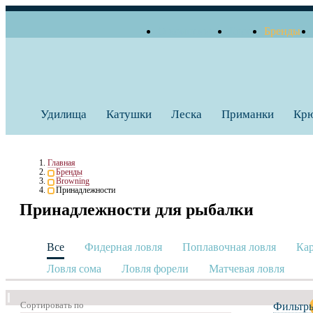
О компании
Блог
Бренды
+7 (495) 739 38 35
Работаем по будням
Заказать звонок
с 10:00 до 18:00
Удилища
Катушки
Леска
Приманки
Кр
Главная
Бренды
Browning
Принадлежности
Принадлежности для рыбалки
Все
Фидерная ловля
Поплавочная ловля
Кар
Ловля сома
Ловля форели
Матчевая ловля
Сортировать по
Фильтр