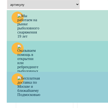
Крепёж BROWNING для
Поплавок для да
пеллетса Silicone Band 10 mm
заброса BROW
Skanderborg Wagl
Отлично держит гранулы.
240
a
Идеальный полет по
350
a