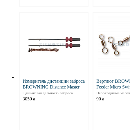
Подробнее
Подр
Измеритель дистанции заброса
Вертлюг BROW
BROWNING Distance Master
Feeder Micro Swi
Одинаковая дальность заброса.
Необходимые мелоч
3050
a
90
a