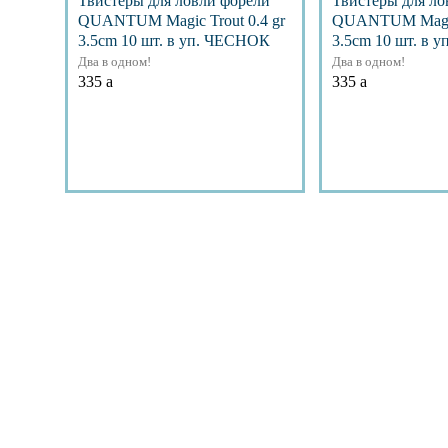
Твистеры для ловли форели
Твистеры для ло
QUANTUM Magic Trout 0.4 gr
QUANTUM Magic 
3.5cm 10 шт. в уп. ЧЕСНОК
3.5cm 10 шт. в 
Два в одном!
Два в одном!
335
a
335
a
Подробнее
Подр