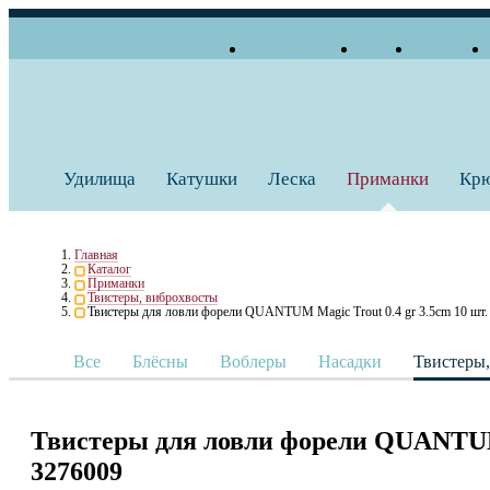
О компании
Блог
Бренды
+7 (495) 739 38 35
Работаем по будням
Заказать звонок
с 10:00 до 18:00
Удилища
Катушки
Леска
Приманки
Кр
Главная
Каталог
Приманки
Твистеры, виброхвосты
Твистеры для ловли форели QUANTUM Magic Trout 0.4 gr 3.5cm 10 шт
Все
Блёсны
Воблеры
Насадки
Твистеры
Твистеры для ловли форели QUANTUM 
3276009