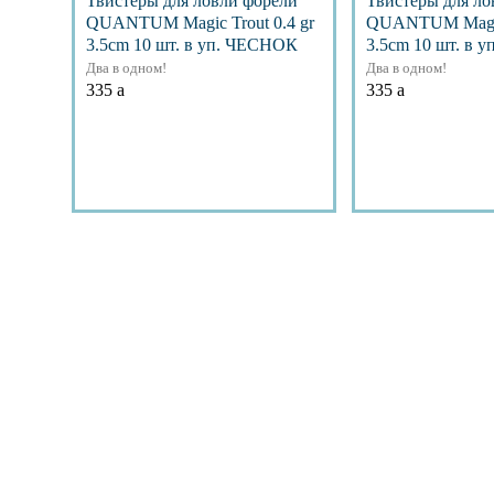
Твистеры для ловли форели
Твистеры для ло
QUANTUM Magic Trout 0.4 gr
QUANTUM Magic 
3.5cm 10 шт. в уп. ЧЕСНОК
3.5cm 10 шт. в 
Два в одном!
Два в одном!
335
a
335
a
Подробнее
Подр