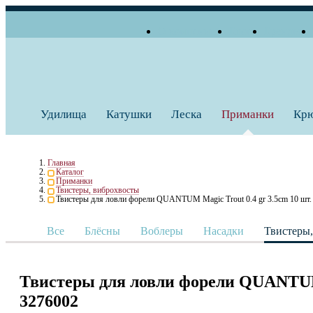
О компании
Блог
Бренды
+7 (495) 739 38 35
Работаем по будням
Заказать звонок
с 10:00 до 18:00
Удилища
Катушки
Леска
Приманки
Кр
Главная
Каталог
Приманки
Твистеры, виброхвосты
Твистеры для ловли форели QUANTUM Magic Trout 0.4 gr 3.5cm 10 шт
Все
Блёсны
Воблеры
Насадки
Твистеры
Твистеры для ловли форели QUANTUM 
3276002