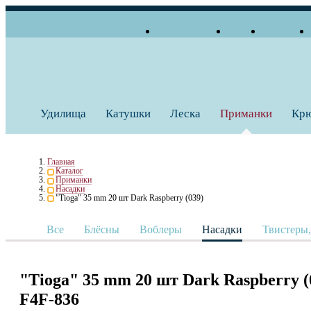
О компании
Блог
Бренды
+7 (495) 739 38 35
Работаем по будням
Заказать звонок
с 10:00 до 18:00
Удилища
Катушки
Леска
Приманки
Кр
Главная
Каталог
Приманки
Насадки
"Tioga" 35 mm 20 шт Dark Raspberry (039)
Все
Блёсны
Воблеры
Насадки
Твистеры
"Tioga" 35 mm 20 шт Dark Raspberry (
F4F-836