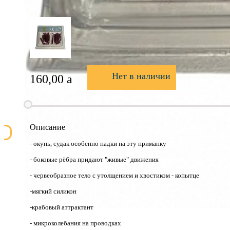
Нет в наличии
160,00
a
Описание
- окунь, судак особенно падки на эту приманку
- боковые рёбра придают "живые" движения
- червеобразное тело с утолщением и хвостиком - копытце
-мягкий силикон
-крабовый аттрактант
- микроколебания на проводках