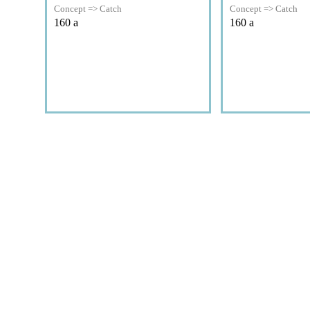
Concept => Catch
Concept => Catch
160
a
160
a
Подробнее
Подр