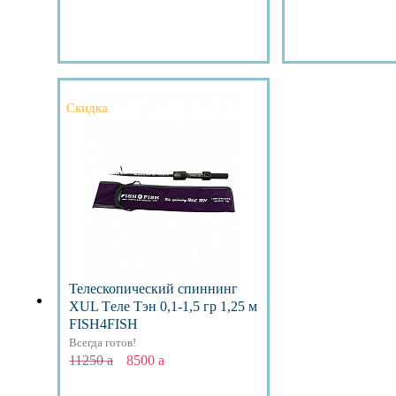
Подробнее
Подр
Скидка
Телескопический спиннинг
XUL Тeле Тэн 0,1-1,5 гр 1,25 м
FISH4FISH
Всегда готов!
11250
a
8500
a