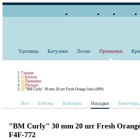
О компании
Блог
Бренды
+7 (495) 739 38 35
Работаем по будням
Заказать звонок
с 10:00 до 18:00
Удилища
Катушки
Леска
Приманки
Кр
Главная
Каталог
Приманки
Насадки
"BM Curly" 30 mm 20 шт Fresh Orange Juice (009)
Все
Блёсны
Воблеры
Насадки
Твистеры
"BM Curly" 30 mm 20 шт Fresh Orange 
F4F-772