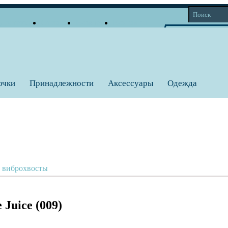
Доставка
Оплата
Возврат
Контакты
Корзина
Личный кабинет
Вход
Регистрация
0 тов = 0
a
ючки
Принадлежности
Аксессуары
Одежда
, виброхвосты
Juice (009)