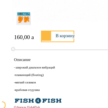
В корзину
160,00
a
Описание
- широкий диапазон вибраций
-плавающий (floating)
-мягкий силикон
-крабовая отдушка
О бренде Fish4Fish