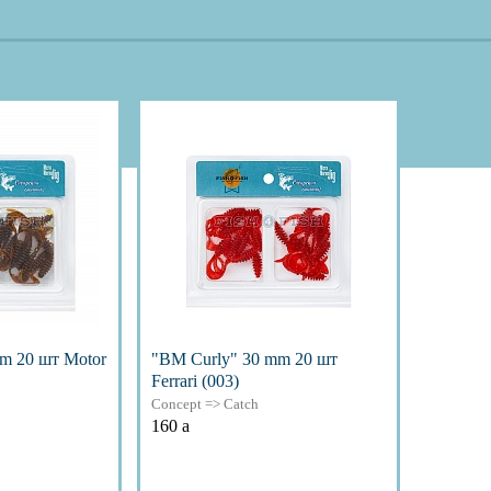
m 20 шт Motor
"BM Curly" 30 mm 20 шт
Ferrari (003)
Concept => Catch
160
a