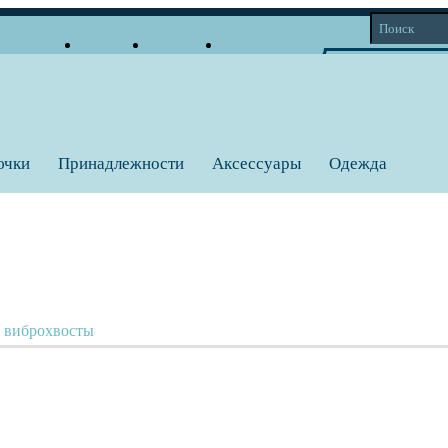
Доставка
Оплата
Возврат
Контакты
Корзина
Личный кабинет
Вход
Регистрация
0 тов = 0
a
ючки
Принадлежности
Аксессуары
Одежда
, виброхвосты