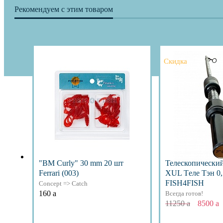
Рекомендуем с этим товаром
Скидка
"BM Curly" 30 mm 20 шт
Телескопически
Ferrari (003)
XUL Тeле Тэн 0,1
FISH4FISH
Concept => Catch
160
a
Всегда готов!
11250
a
8500
a