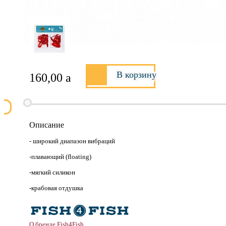
В корзину
160,00
a
Описание
- широкий диапазон вибраций
-плавающий (floating)
-мягкий силикон
-крабовая отдушка
О бренде Fish4Fish