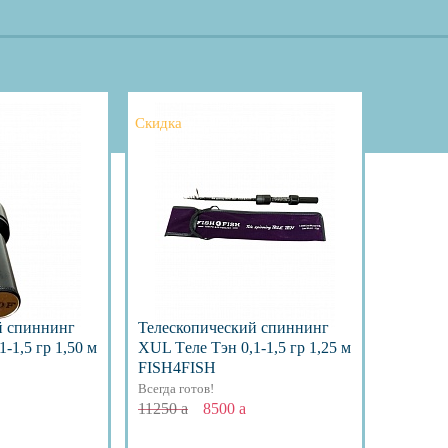
Скидка
й спиннинг
Телескопический спиннинг
-1,5 гр 1,50 м
XUL Тeле Тэн 0,1-1,5 гр 1,25 м
FISH4FISH
Всегда готов!
11250
a
8500
a