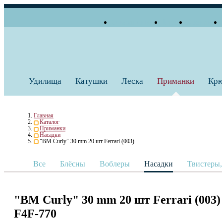
О компании
Блог
Бренды
+7 (495) 739 38 35
Работаем по будням
Заказать звонок
с 10:00 до 18:00
Удилища
Катушки
Леска
Приманки
Кр
Главная
Каталог
Приманки
Насадки
"BM Curly" 30 mm 20 шт Ferrari (003)
Все
Блёсны
Воблеры
Насадки
Твистеры
"BM Curly" 30 mm 20 шт Ferrari (003)
F4F-770