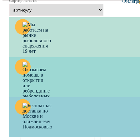
Сортировать по
Фильтр
2-ое колено к удилищам без
2-ое колено к у
колец LIMITED EDITION
колец VIVALTO
1000
a
1000
a