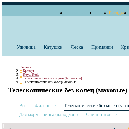
О компании
Блог
Бренды
+7 (495) 739 38 35
Работаем по будням
Заказать звонок
с 10:00 до 18:00
Удилища
Катушки
Леска
Приманки
Кр
Главная
Бренды
Royal Rods
Телескопические с кольцами (болонские)
Телескопические без колец (маховые)
Телескопические без колец (маховые)
Все
Фидерные
Телескопические без колец (мах
Для мормышинга (наноджиг)
Спиннинговые