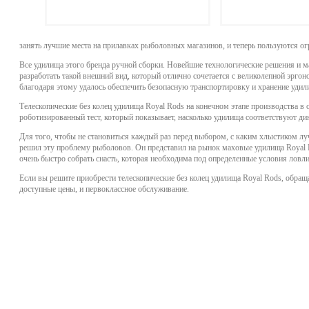
Подробнее
Подр
занять лучшие места на прилавках рыболовных магазинов, и теперь пользуются о
Все удилища этого бренда ручной сборки. Новейшие технологические решения и м
разработать такой внешний вид, который отлично сочетается с великолепной эрг
благодаря этому удалось обеспечить безопасную транспортировку и хранение уди
Телескопические без колец удилища Royal Rods на конечном этапе производства в
роботизированный тест, который показывает, насколько удилища соответствуют д
Для того, чтобы не становиться каждый раз перед выбором, с каким хлыстиком л
решил эту проблему рыболовов. Он представил на рынок маховые удилища Royal R
очень быстро собрать снасть, которая необходима под определенные условия ловли
Если вы решите приобрести телескопические без колец удилища Royal Rods, обращ
доступные цены, и первоклассное обслуживание.