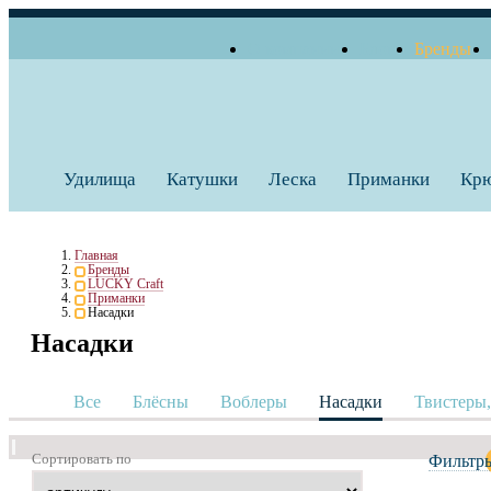
О компании
Блог
Бренды
+7 (495) 739 38 35
Работаем по будням
Заказать звонок
с 10:00 до 18:00
Удилища
Катушки
Леска
Приманки
Кр
Главная
Бренды
LUCKY Craft
Приманки
Насадки
Насадки
Все
Блёсны
Воблеры
Насадки
Твистеры
Сортировать по
Фильтр