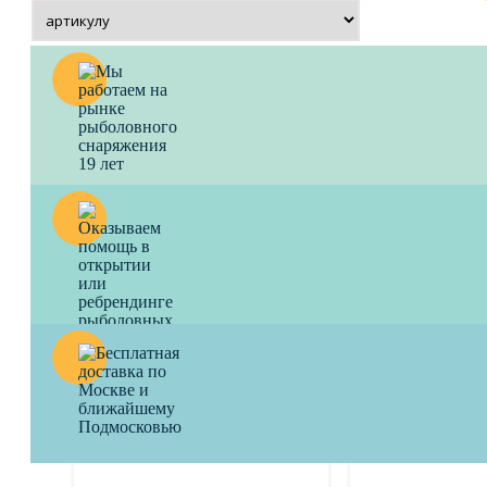
Удилище фидерное
Удилище фидерн
BROWNING 2,45 м CK F1
BROWNING 3,30
Wand 45 гр / 2 - 4 lbs
Feeder 50 гр / 3 - 
Пикер для белой рыбы.
Хороший выбор для 
5045
a
6700
a