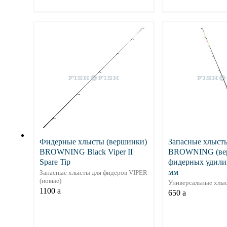
Подробнее
Подр
Фидерные хлысты (вершинки)
Запасные хлыст
BROWNING Black Viper II
BROWNING (вер
Spare Tip
фидерных удилищ
мм
Запасные хлысты для фидеров VIPER
(новые)
Универсальные хлыс
1100
a
650
a