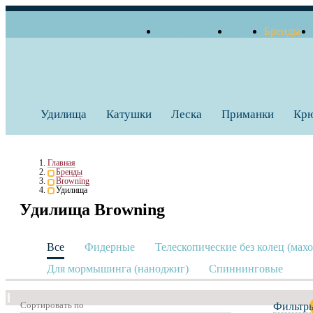
О компании
Блог
Бренды
+7 (495) 739 38 35
Работаем по будням
Заказать звонок
с 10:00 до 18:00
Удилища
Катушки
Леска
Приманки
Кр
Главная
Бренды
Browning
Удилища
Удилища Browning
Все
Фидерные
Телескопические без колец (мах
Для мормышинга (наноджиг)
Спиннинговые
Сортировать по
Фильтр