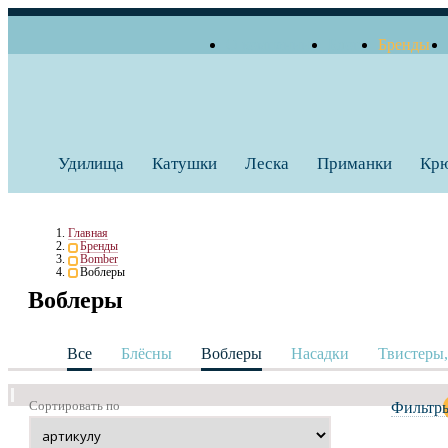
О компании
Блог
Бренды
+7 (495) 739 38 35
Работаем по будням
Заказать звонок
с 10:00 до 18:00
Удилища
Катушки
Леска
Приманки
Кр
Главная
Бренды
Bomber
Воблеры
Воблеры
Все
Блёсны
Воблеры
Насадки
Твистеры
Сортировать по
Фильтр