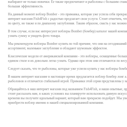
выбирают не только новички. Ее также предпочитают и рыболовы с большим стаж
большая эффективность.
На данный момент воблер Bomber - это приманка, которая уже успела себя прекра
интернет магазин Fish4Fish с радостью предлагает свои услуги. Стоит отметить, 
по цвету, но также и по диапазону заглубления. Таким образом, снасть у нас можн
В том случае, если вас интересуют воблеры Bomber (бомбер) каталог нашей компа
узнать сумму и увидеть фото товара.
Мы рекомендуем воблеры Bomber купить по той причине, что они на сегодняшни
ассортимент, маленькое заглубление и обладают шумовым эффектом.
Классические модели от американской компании - это воблеры, оснащенные боль
едином стиле и их довольно легко узнать. Однако при этом они отличаются по весу
Следует сказать, что те рыболовы, которые уже успели купить у нас воблеры бомб
В нашем интернет магазине в настоящее время предлагается воблер бомбер лонг а
рыболовов и отличается стабильной игрой. Приманки этой серии представлены у н
Обращайтесь в наш интернет магазин под названием Fish4Fish, и наши опытные, пр
стоит рассказать нам, в каких условиях вы планируете использовать данную иску
времени вы получите идеальный вариант, который вам прекрасно подойдет. Мы уве
приобрести воблер именно в нашей специализированной компании.