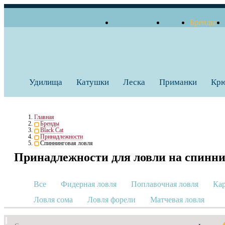
О компании
Блог
Бренды
+7 (495) 739 38 35
Работаем по будням
Заказать звонок
с 10:00 до 18:00
Удилища
Катушки
Леска
Приманки
Кр
Главная
Бренды
Black Cat
Принадлежности
Спиннинговая ловля
Принадлежности для ловли на спинн
Все
Фидерная ловля
Поплавочная ловля
Кар
Ловля сома
Ловля форели
Матчевая ловля