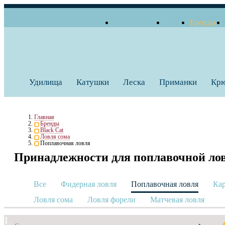
О компании
Блог
Бренды
+7 (495) 739 38 35
Работаем по будням
Заказать звонок
с 10:00 до 18:00
Удилища
Катушки
Леска
Приманки
Кр
Главная
Бренды
Black Cat
Ловля сома
Поплавочная ловля
Принадлежности для поплавочной ло
Все
Фидерная ловля
Поплавочная ловля
Кар
Ловля сома
Ловля форели
Матчевая ловля