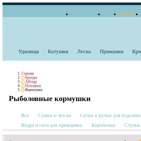
О компании
Блог
Бренды
+7 (495) 739 38 35
Работаем по будням
Заказать звонок
с 10:00 до 18:00
Удилища
Катушки
Леска
Приманки
Кр
Главная
Бренды
Allvega
Поплавки
Кормушки
Рыболовные кормушки
Все
Сумки и чехлы
Сетки и ручки для подсачек
Вёдра и сита для прикормки
Коробочки
Стулья,