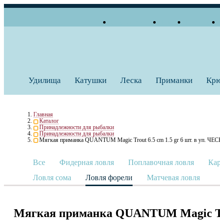
О компании
Блог
Бренды
+7 (495) 739 38 35
Работаем по будням
Заказать звонок
с 10:00 до 18:00
Удилища
Катушки
Леска
Приманки
Кр
Главная
Каталог
Принадлежности для рыбалки
Принадлежности для рыбалки
Мягкая приманка QUANTUM Magic Trout 6.5 cm 1.5 gr 6 шт. в уп. ЧЕС
Все
Фидерная ловля
Поплавочная ловля
Кар
Ловля сома
Ловля форели
Матчевая ловля
Мягкая приманка QUANTUM Magic Trout