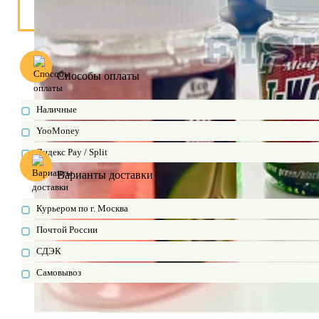
Способы оплаты
Наличные
YooMoney
Яндекс Pay / Split
Варианты доставки
Курьером по г. Москва
Почтой России
СДЭК
Самовывоз