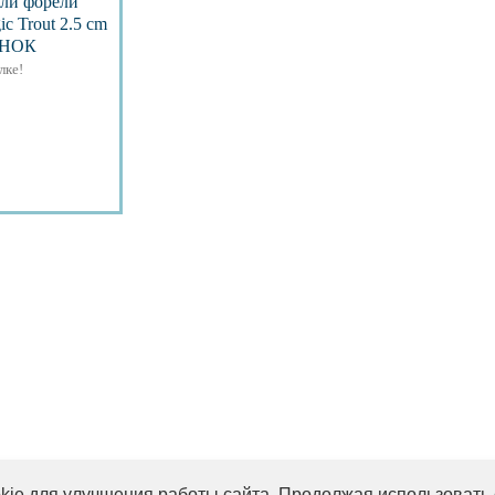
вли форели
Trout 2.5 cm
ЕСНОК
лке!
обнее
ie для улучшения работы сайта. Продолжая использовать 