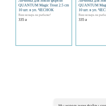
Личинка для ловли форели
Личинка для ло
QUANTUM Magic Trout 2.5 cm
QUANTUM Magic 
10 шт. в уп. ЧЕСНОК
10 шт. в уп. Ч
Ваш козырь на рыбалке!
Ваш козырь на рыба
335
a
335
a
Подробнее
Подр
Мы используем файлы cook