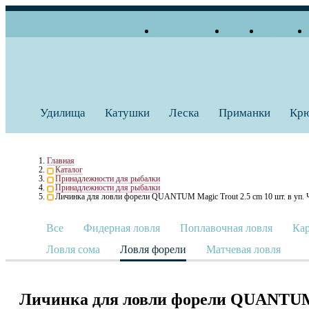
О компании
Блог
Бренды
+7 (495) 739 38 35
Работаем по будням
Заказать звонок
с 10:00 до 18:00
Удилища
Катушки
Леска
Приманки
Кр
Главная
Каталог
Принадлежности для рыбалки
Принадлежности для рыбалки
Личинка для ловли форели QUANTUM Magic Trout 2.5 cm 10 шт. в уп
Все
Фидерная ловля
Поплавочная ловля
Кар
Ловля сома
Ловля форели
Матчевая ловля
Личинка для ловли форели QUANTUM 