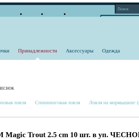
Доставка
Оплата
Возврат
Контакты
Корзина
Личный кабинет
Вход
Регистрация
0 тов = 0
a
ючки
Принадлежности
Аксессуары
Одежда
. ЧЕСНОК
повая ловля
Спиннинговая ловля
Ловля на мормышинг (
Magic Trout 2.5 cm 10 шт. в уп. ЧЕСН