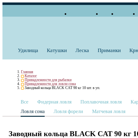
О компании
Блог
Бренды
+7 (495) 739 38 35
Работаем по будням
Заказать звонок
с 10:00 до 18:00
Удилища
Катушки
Леска
Приманки
Кр
Главная
Каталог
Принадлежности для рыбалки
Принадлежности для ловли сома
Заводный кольца BLACK CAT 90 кг 10 шт. в уп.
Все
Фидерная ловля
Поплавочная ловля
Кар
Ловля сома
Ловля форели
Матчевая ловля
Заводный кольца BLACK CAT 90 кг 10 