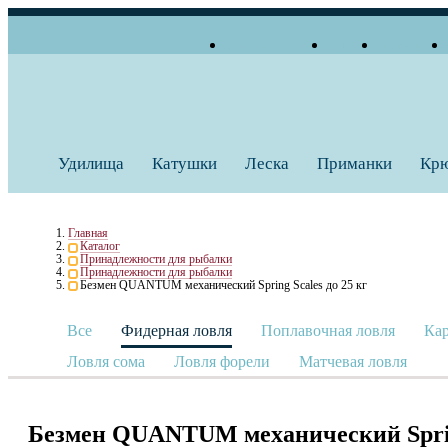
О компании
Блог
Бренды
+7 (495) 739 38 35
Работаем по будням
Заказать звонок
с 10:00 до 18:00
Удилища
Катушки
Леска
Приманки
Кр
Главная
Каталог
Принадлежности для рыбалки
Принадлежности для рыбалки
Безмен QUANTUM механический Spring Scales до 25 кг
Все
Фидерная ловля
Поплавочная ловля
Кар
Ловля сома
Ловля форели
Матчевая ловля
Безмен QUANTUM механический Spring