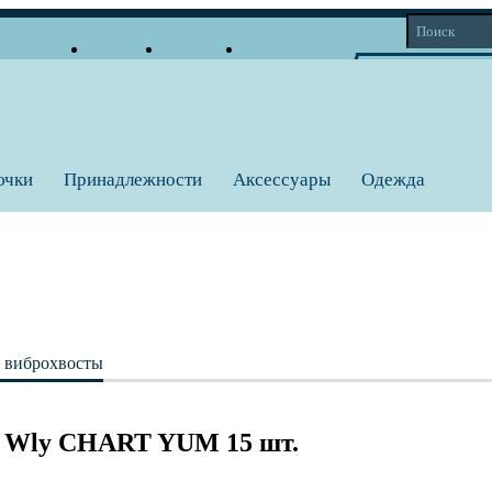
Доставка
Оплата
Возврат
Контакты
Корзина
Личный кабинет
Вход
Регистрация
0 тов = 0
a
ючки
Принадлежности
Аксессуары
Одежда
, виброхвосты
5 Wly CHART YUM 15 шт.