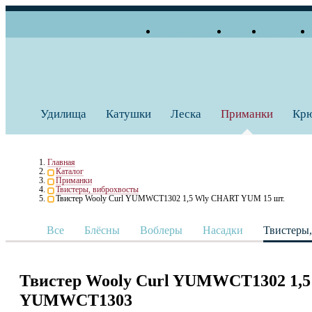
О компании
Блог
Бренды
+7 (495) 739 38 35
Работаем по будням
Заказать звонок
с 10:00 до 18:00
Удилища
Катушки
Леска
Приманки
Кр
Главная
Каталог
Приманки
Твистеры, виброхвосты
Твистер Wooly Curl YUMWCT1302 1,5 Wly CHART YUM 15 шт.
Все
Блёсны
Воблеры
Насадки
Твистеры
Твистер Wooly Curl YUMWCT1302 1,
YUMWCT1303