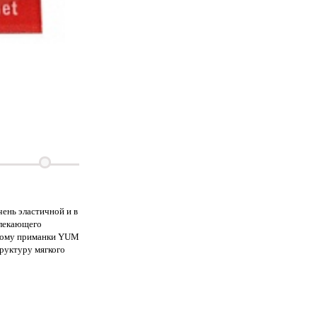
ень эластичной и в
влекающего
этому приманки YUM
труктуру мягкого