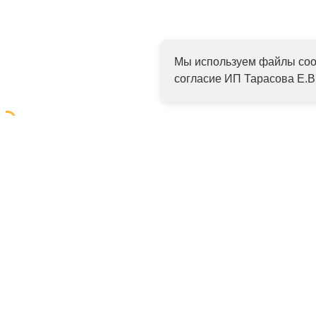
Мы используем файлы cook
согласие ИП Тарасова Е.В
2014-2026, Fish4Fish
Интернет-магазин товаров для рыбалки
Оплата
+7 (495) 739 38 35
+7 (926) 133 01 42 (WhatsApp,
Viber, Telegram) русский, english
info@fish4fish.ru
Разработано в
BLACK SUN
Доставка
Возврат
Политика конфиденциальности