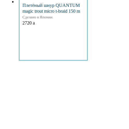
Плетёный шнур QUANTUM
magic trout micro t-braid 150 m
Сделано в Японии.
2720
a
Подробнее