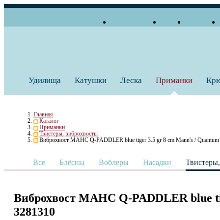
О компании
Блог
Бренды
+7 (495) 739 38 35
Работаем по будням
Заказать звонок
с 10:00 до 18:00
Удилища
Катушки
Леска
Приманки
Кр
Главная
Каталог
Приманки
Твистеры, виброхвосты
Виброхвост МАНС Q-PADDLER blue tiger 3.5 gr 8 cm Mann's / Quantum
Все
Блёсны
Воблеры
Насадки
Твистеры
Виброхвост МАНС Q-PADDLER blue tige
3281310