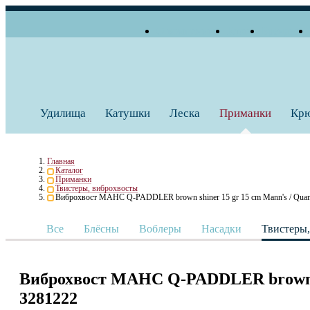
О компании
Блог
Бренды
+7 (495) 739 38 35
Работаем по будням
Заказать звонок
с 10:00 до 18:00
Удилища
Катушки
Леска
Приманки
Кр
Главная
Каталог
Приманки
Твистеры, виброхвосты
Виброхвост МАНС Q-PADDLER brown shiner 15 gr 15 cm Mann's / Qua
Все
Блёсны
Воблеры
Насадки
Твистеры
Виброхвост МАНС Q-PADDLER brown sh
3281222