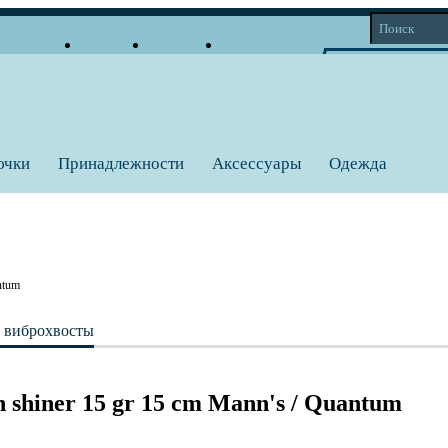
Доставка
Оплата
Возврат
Контакты
Корзина
Личный кабинет
Вход
Регистрация
0 тов = 0
a
ючки
Принадлежности
Аксессуары
Одежда
ntum
, виброхвосты
iner 15 gr 15 cm Mann's / Quantum