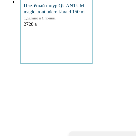
Плетёный шнур QUANTUM
magic trout micro t-braid 150 m
Сделано в Японии.
2720
a
Подробнее