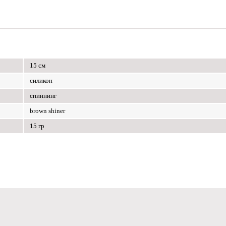
15 см
силикон
спиннинг
brown shiner
15 гр