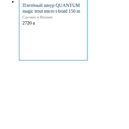
Плетёный шнур QUANTUM
magic trout micro t-braid 150 m
Сделано в Японии.
2720
a
Подробнее