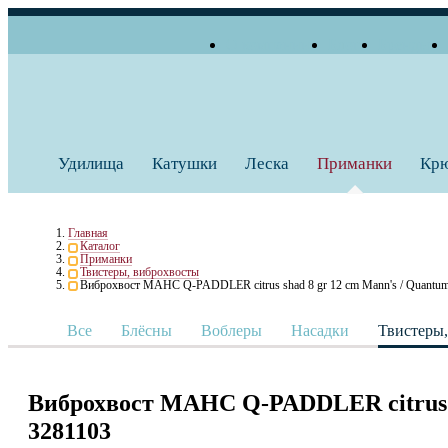
О компании
Блог
Бренды
+7 (495) 739 38 35
Работаем по будням
Заказать звонок
с 10:00 до 18:00
Удилища
Катушки
Леска
Приманки
Кр
Главная
Каталог
Приманки
Твистеры, виброхвосты
Виброхвост МАНС Q-PADDLER citrus shad 8 gr 12 cm Mann's / Quantu
Все
Блёсны
Воблеры
Насадки
Твистеры
Виброхвост МАНС Q-PADDLER citrus s
3281103