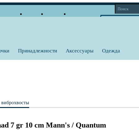
Доставка
Оплата
Возврат
Контакты
Корзина
Личный кабинет
Вход
Регистрация
0 тов = 0
a
ючки
Принадлежности
Аксессуары
Одежда
, виброхвосты
 7 gr 10 cm Mann's / Quantum