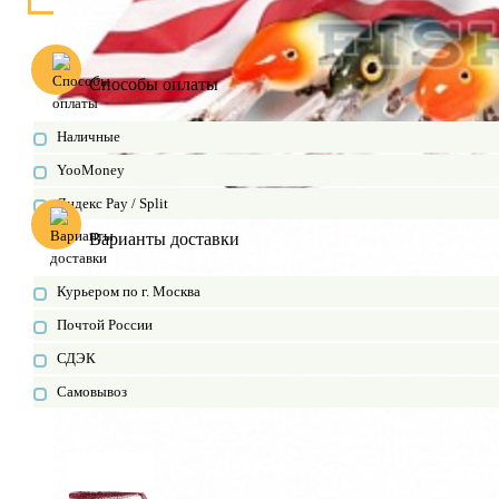
Способы оплаты
Наличные
YooMoney
Яндекс Pay / Split
Варианты доставки
Курьером по г. Москва
Почтой России
СДЭК
Самовывоз