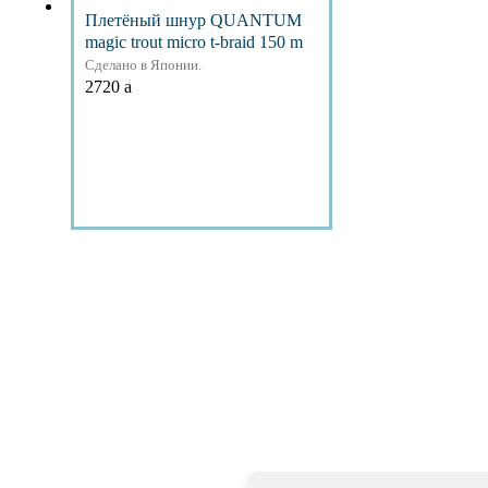
Плетёный шнур QUANTUM
magic trout micro t-braid 150 m
Сделано в Японии.
2720
a
Подробнее