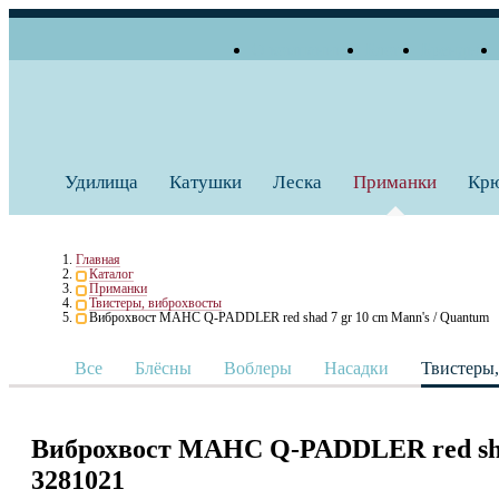
О компании
Блог
Бренды
+7 (495) 739 38 35
Работаем по будням
Заказать звонок
с 10:00 до 18:00
Удилища
Катушки
Леска
Приманки
Кр
Главная
Каталог
Приманки
Твистеры, виброхвосты
Виброхвост МАНС Q-PADDLER red shad 7 gr 10 cm Mann's / Quantum
Все
Блёсны
Воблеры
Насадки
Твистеры
Виброхвост МАНС Q-PADDLER red shad
3281021