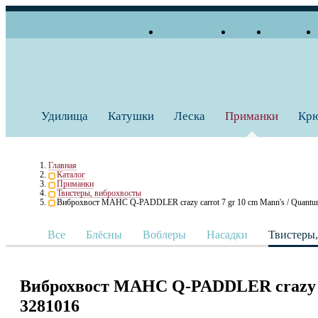
О компании
Блог
Бренды
+7 (495) 739 38 35
Работаем по будням
Заказать звонок
с 10:00 до 18:00
Удилища
Катушки
Леска
Приманки
Кр
Главная
Каталог
Приманки
Твистеры, виброхвосты
Виброхвост МАНС Q-PADDLER crazy carrot 7 gr 10 cm Mann's / Quant
Все
Блёсны
Воблеры
Насадки
Твистеры
Виброхвост МАНС Q-PADDLER crazy ca
3281016