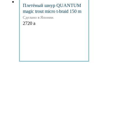
Плетёный шнур QUANTUM
magic trout micro t-braid 150 m
Сделано в Японии.
2720
a
Подробнее