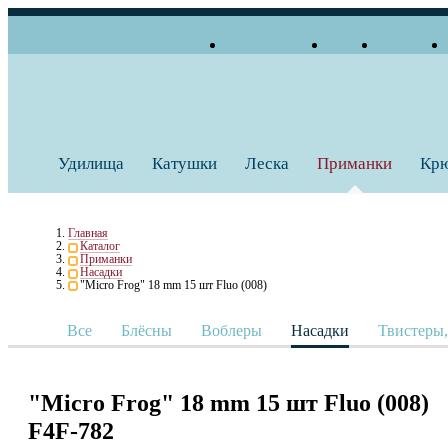
О компании
Блог
Бренды
+7 (495) 739 38 35
Работаем по будням
Заказать звонок
с 10:00 до 18:00
Удилища
Катушки
Леска
Приманки
Кр
Главная
Каталог
Приманки
Насадки
"Micro Frog" 18 mm 15 шт Fluo (008)
Все
Блёсны
Воблеры
Насадки
Твистеры
"Micro Frog" 18 mm 15 шт Fluo (008)
F4F-782