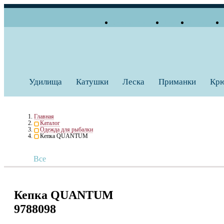
О компании
Блог
Бренды
+7 (495) 739 38 35
Работаем по будням
Заказать звонок
с 10:00 до 18:00
Удилища
Катушки
Леска
Приманки
Кр
Главная
Каталог
Одежда для рыбалки
Кепка QUANTUM
Все
Кепка QUANTUM
9788098