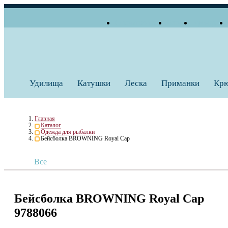
О компании
Блог
Бренды
+7 (495) 739 38 35
Работаем по будням
Заказать звонок
с 10:00 до 18:00
Удилища
Катушки
Леска
Приманки
Кр
Главная
Каталог
Одежда для рыбалки
Бейсболка BROWNING Royal Cap
Все
Бейсболка BROWNING Royal Cap
9788066