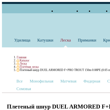
О компании
Блог
Бренды
+7 (495) 739 38 35
Работаем по будням
Заказать звонок
с 10:00 до 18:00
Удилища
Катушки
Леска
Приманки
Кр
Главная
Каталог
Леска
Плетёная леска
Плетеный шнур DUEL ARMORED F+PRO TROUT 150m 0.08PE (0.05 
Все
Монофильная
Матчевая
Фидерная
С
Сомовья
Плетеный шнур DUEL ARMORED F+PR