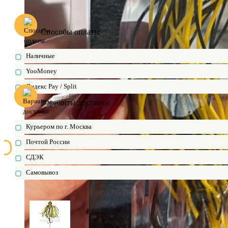
Способы оплаты
Наличные
YooMoney
Яндекс Pay / Split
Варианты доставки
Курьером по г. Москва
Почтой России
СДЭК
Самовывоз