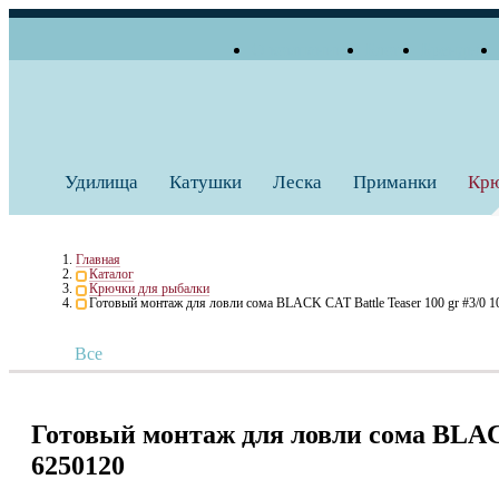
О компании
Блог
Бренды
+7 (495) 739 38 35
Работаем по будням
Заказать звонок
с 10:00 до 18:00
Удилища
Катушки
Леска
Приманки
Кр
Главная
Каталог
Крючки для рыбалки
Готовый монтаж для ловли сома BLACK CAT Battle Teaser 100 gr #3/0 1
Все
Готовый монтаж для ловли сома BLACK 
6250120