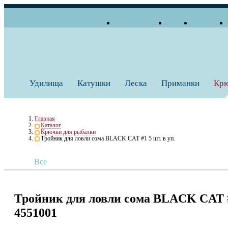
О компании
Блог
Бренды
+7 (495) 739 38 35
Работаем по будням
Заказать звонок
с 10:00 до 18:00
Удилища
Катушки
Леска
Приманки
Кр
Главная
Каталог
Крючки для рыбалки
Тройник для ловли сома BLACK CAT #1 5 шт. в уп.
Все
Тройник для ловли сома BLACK CAT #1
4551001