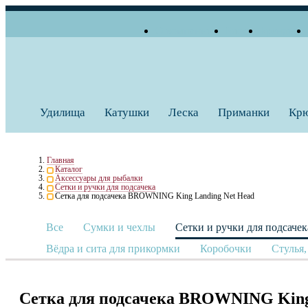
О компании
Блог
Бренды
+7 (495) 739 38 35
Работаем по будням
Заказать звонок
с 10:00 до 18:00
Удилища
Катушки
Леска
Приманки
Кр
Главная
Каталог
Аксессуары для рыбалки
Сетки и ручки для подсачека
Сетка для подсачека BROWNING King Landing Net Head
Все
Сумки и чехлы
Сетки и ручки для подсачек
Вёдра и сита для прикормки
Коробочки
Стулья,
Сетка для подсачека BROWNING King