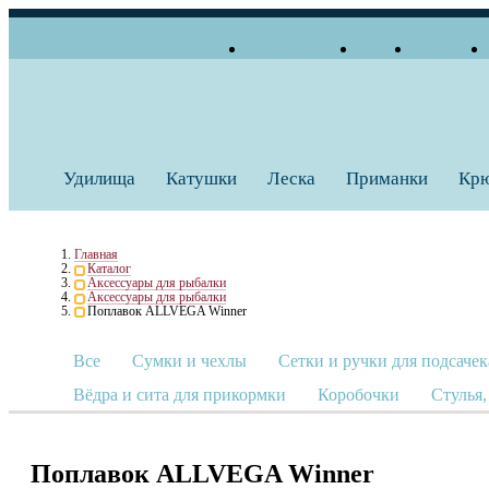
О компании
Блог
Бренды
+7 (495) 739 38 35
Работаем по будням
Заказать звонок
с 10:00 до 18:00
Удилища
Катушки
Леска
Приманки
Кр
Главная
Каталог
Аксессуары для рыбалки
Аксессуары для рыбалки
Поплавок ALLVEGA Winner
Все
Сумки и чехлы
Сетки и ручки для подсачек
Вёдра и сита для прикормки
Коробочки
Стулья,
Поплавок ALLVEGA Winner