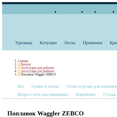
О компании
Блог
Бренды
+7 (495) 739 38 35
Работаем по будням
Заказать звонок
с 10:00 до 18:00
Удилища
Катушки
Леска
Приманки
Кр
Главная
Каталог
Аксессуары для рыбалки
Аксессуары для рыбалки
Поплавок Waggler ZEBCO
Все
Сумки и чехлы
Сетки и ручки для подсачек
Вёдра и сита для прикормки
Коробочки
Стулья,
Поплавок Waggler ZEBCO