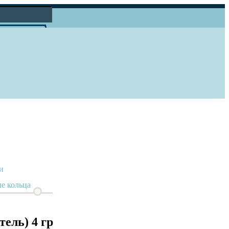
и
е кольца
ель) 4 гр