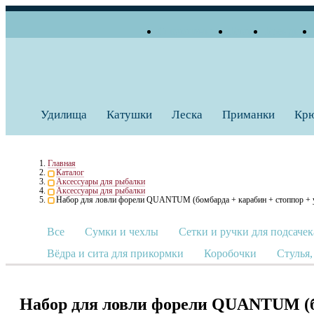
О компании
Блог
Бренды
+7 (495) 739 38 35
Работаем по будням
Заказать звонок
с 10:00 до 18:00
Удилища
Катушки
Леска
Приманки
Кр
Главная
Каталог
Аксессуары для рыбалки
Аксессуары для рыбалки
Набор для ловли форели QUANTUM (бомбарда + карабин + стоппор + ут
Все
Сумки и чехлы
Сетки и ручки для подсачек
Вёдра и сита для прикормки
Коробочки
Стулья,
Набор для ловли форели QUANTUM (бо