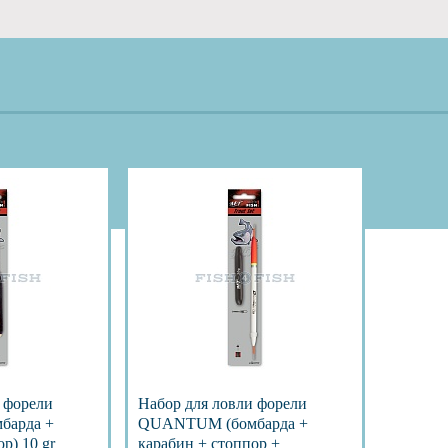
 форели
Набор для ловли форели
барда +
QUANTUM (бомбарда +
р) 10 gr
карабин + стоппор +