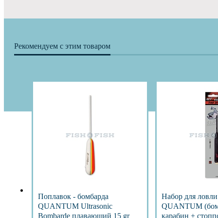
Рекомендуем с этим товаром
Поплавок - бомбарда
Набор для ловли
QUANTUM Ultrasonic
QUANTUM (бом
Bombarde плавающий 15 gr
карабин + стоппо