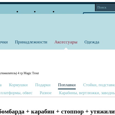
Доставка
Оплата
Возврат
Контакты
Корзина
Личный кабинет
Вход
Регистрация
0 тов = 0
a
ючки
Принадлежности
Аксессуары
Одежда
яжилитель) 4 гр Magic Trout
а
Кормушки
Подарки
Поплавки
Стойки, подставк
 платформы, обвес
Разное
Карабины, вертлюжки, заводны
мбарда + карабин + стоппор + утяжилит