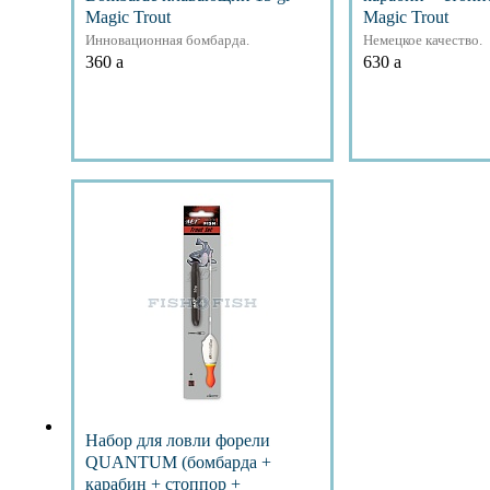
Magic Trout
Magic Trout
Инновационная бомбарда.
Немецкое качество.
360
a
630
a
Подробнее
Подр
Набор для ловли форели
QUANTUM (бомбарда +
карабин + стоппор +