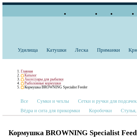
О компании
Блог
Бренды
+7 (495) 739 38 35
Работаем по будням
Заказать звонок
с 10:00 до 18:00
Удилища
Катушки
Леска
Приманки
Кр
Главная
Каталог
Аксессуары для рыбалки
Рыболовные кормушки
Кормушка BROWNING Specialist Feeder
Все
Сумки и чехлы
Сетки и ручки для подсачек
Вёдра и сита для прикормки
Коробочки
Стулья,
Кормушка BROWNING Specialist Feed