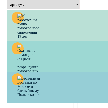
Плетеный шнур ALLVEGA
Плетеный шну
BULLIT BRAID 135M тёмно-
BULLIT BRAID
зелёный
Плетёный шнур, оп
соотношение "цена-
Плетёный шнур, оптимальное
1110
a
соотношение "цена-качество".
1110
a