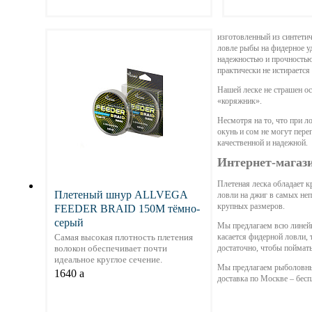
Подробнее
Подр
изготовленный из синтети
ловле рыбы на фидерное у
надежностью и прочностью
практически не истирается
Нашей леске не страшен ос
«коряжник».
Несмотря на то, что при 
окунь и сом не могут перег
качественной и надежной.
Интернет-магази
Плетеная леска обладает 
Плетеный шнур ALLVEGA
ловли на джиг в самых неп
крупных размеров.
FEEDER BRAID 150М тёмно-
серый
Мы предлагаем всю линейку
касается фидерной ловли, 
Самая высокая плотность плетения
достаточно, чтобы поймать
волокон обеспечивает почти
идеальное круглое сечение.
Мы предлагаем рыболовные
1640
a
доставка по Москве – бесп