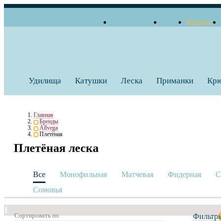
О компании
Блог
Бренды
+7 (495) 739 38 35
Работаем по будням
Заказать звонок
с 10:00 до 18:00
Удилища
Катушки
Леска
Приманки
Кр
Главная
Бренды
Allvega
Плетёная
Плетёная леска
Все
Монофильная
Матчевая
Фидерная
С
Сомовья
Сортировать по
Фильтр