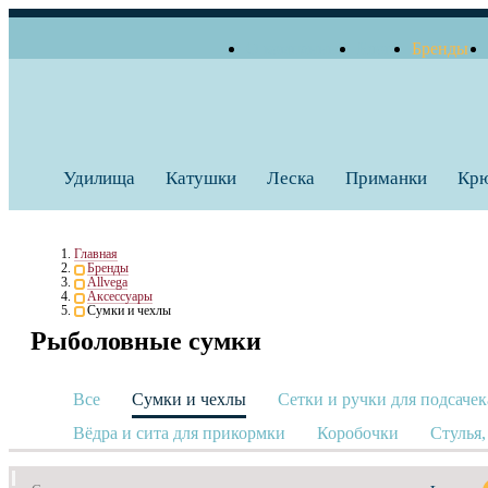
О компании
Блог
Бренды
+7 (495) 739 38 35
Работаем по будням
Заказать звонок
с 10:00 до 18:00
Удилища
Катушки
Леска
Приманки
Кр
Главная
Бренды
Allvega
Аксессуары
Сумки и чехлы
Рыболовные сумки
Все
Сумки и чехлы
Сетки и ручки для подсачек
Вёдра и сита для прикормки
Коробочки
Стулья,