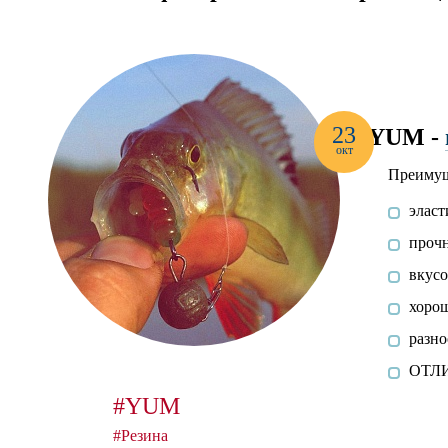
23
YUM -
окт
Преимущ
эласт
прочн
вкусо
хорош
разно
ОТЛИ
#YUM
#Резина