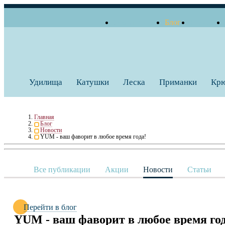
О компании
Блог
Бренды
+7 (495) 739 38 35
Работаем по будням
Заказать звонок
с 10:00 до 18:00
Удилища
Катушки
Леска
Приманки
Кр
Главная
Блог
Новости
YUM - ваш фаворит в любое время года!
Все публикации
Акции
Новости
Статьи
Перейти в блог
YUM - ваш фаворит в любое время год