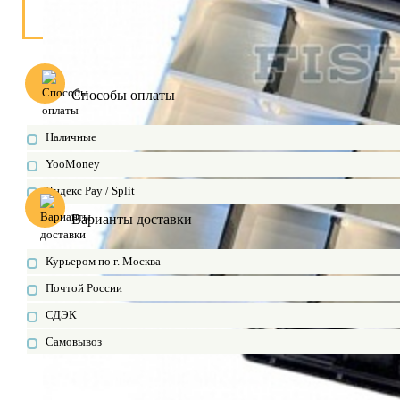
Способы оплаты
Наличные
YooMoney
Яндекс Pay / Split
Варианты доставки
Курьером по г. Москва
Почтой России
СДЭК
Самовывоз