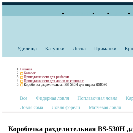
О компании
Блог
Бренды
+7 (495) 739 38 35
Работаем по будням
Заказать звонок
с 10:00 до 18:00
Удилища
Катушки
Леска
Приманки
Кр
Главная
Каталог
Принадлежности для рыбалки
Принадлежности для ловли на спиннинг
Коробочка разделительная BS-530H для ящика BS0530
Все
Фидерная ловля
Поплавочная ловля
Кар
Ловля сома
Ловля форели
Матчевая ловля
Коробочка разделительная BS-530H д