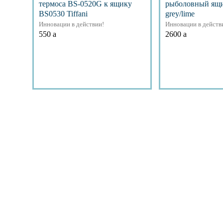
термоса BS-0520G к ящику
рыболовный ящ
BS0530 Tiffani
grey/lime
Инновации в действии!
Инновации в действ
550
a
2600
a
Подробнее
Подр