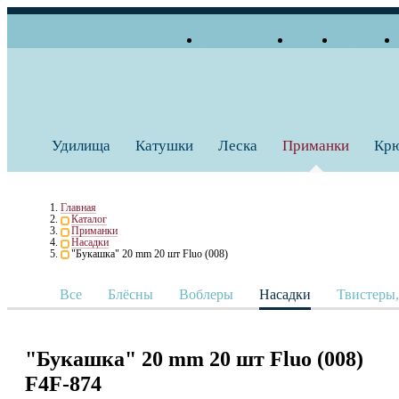
О компании
Блог
Бренды
+7 (495) 739 38 35
Работаем по будням
Заказать звонок
с 10:00 до 18:00
Удилища
Катушки
Леска
Приманки
Кр
Главная
Каталог
Приманки
Насадки
"Букашка" 20 mm 20 шт Fluo (008)
Все
Блёсны
Воблеры
Насадки
Твистеры
"Букашка" 20 mm 20 шт Fluo (008)
F4F-874