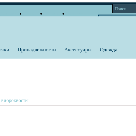
Доставка
Оплата
Возврат
Контакты
Корзина
Личный кабинет
Вход
Регистрация
0 тов = 0
a
ючки
Принадлежности
Аксессуары
Одежда
, виброхвосты