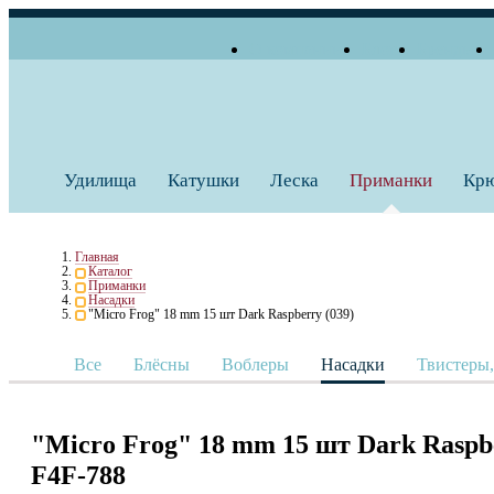
О компании
Блог
Бренды
+7 (495) 739 38 35
Работаем по будням
Заказать звонок
с 10:00 до 18:00
Удилища
Катушки
Леска
Приманки
Кр
Главная
Каталог
Приманки
Насадки
"Micro Frog" 18 mm 15 шт Dark Raspberry (039)
Все
Блёсны
Воблеры
Насадки
Твистеры
"Micro Frog" 18 mm 15 шт Dark Raspbe
F4F-788