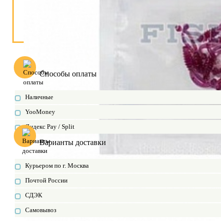
Способы оплаты
Наличные
YooMoney
Яндекс Pay / Split
Варианты доставки
Курьером по г. Москва
Почтой России
СДЭК
Самовывоз