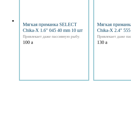
Мягкая приманка SELECT
Мягкая приман
Chika-X 1.6" 045 40 mm 10 шт
Chika-X 2.4" 55
Привлекает даже пассивную рыбу.
Привлекает даже па
100
a
130
a
Подробнее
Подр