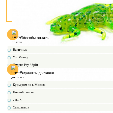
Способы оплаты
Наличные
YooMoney
Яндекс Pay / Split
Варианты доставки
Курьером по г. Москва
Почтой России
СДЭК
Самовывоз