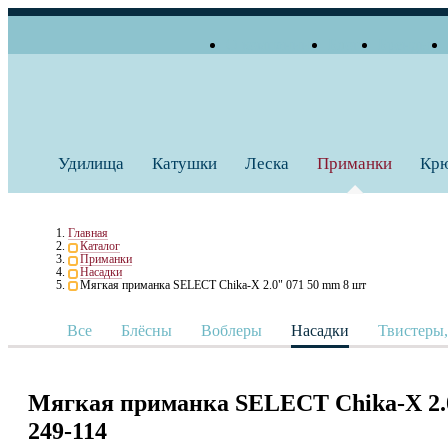
О компании
Блог
Бренды
+7 (495) 739 38 35
Работаем по будням
Заказать звонок
с 10:00 до 18:00
Удилища
Катушки
Леска
Приманки
Кр
Главная
Каталог
Приманки
Насадки
Мягкая приманка SELECT Chika-X 2.0" 071 50 mm 8 шт
Все
Блёсны
Воблеры
Насадки
Твистеры
Мягкая приманка SELECT Chika-X 2.0
249-114